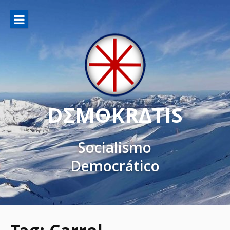
DΣMΘKRΔTIS
Socialismo
Democrático