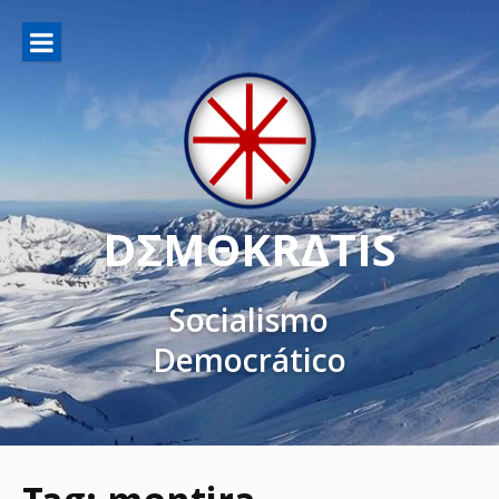
DΣMΘKRΔTIS
Socialismo
Democrático