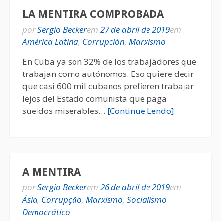
LA MENTIRA COMPROBADA
por
Sergio Becker
em
27 de abril de 2019
em
América Latina
,
Corrupción
,
Marxismo
En Cuba ya son 32% de los trabajadores que
trabajan como autónomos. Eso quiere decir
que casi 600 mil cubanos prefieren trabajar
lejos del Estado comunista que paga
sueldos miserables…
[Continue Lendo]
A MENTIRA
por
Sergio Becker
em
26 de abril de 2019
em
Ásia
,
Corrupção
,
Marxismo
,
Socialismo
Democrático