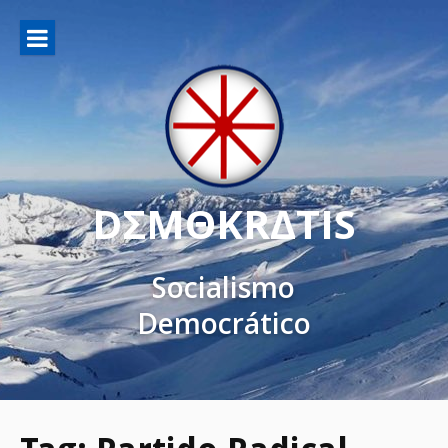
DΣMΘKRΔTIS
Socialismo
Democrático