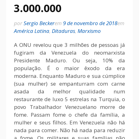
3.000.000
por
Sergio Becker
em
9 de novembro de 2018
em
América Latina
,
Ditaduras
,
Marxismo
A ONU revelou que 3 milhões de pessoas já
fugiram da Venezuela do neomarxista
Presidente Maduro. Ou seja, 10% da
população. É o maior êxodo da era
moderna. Enquanto Maduro e sua cúmplice
(sua mulher) se empanturram com carne
asada da melhor qualidade num
restaurante de luxo 5 estrelas na Turquia, o
povo Trabalhador Venezuelano morre de
fome. Passam fome o chefe da família, a
mulher e seus filhos. Em Venezuela não há
nada para comer. Não há nada para reduzir
a fome. Os militares e suas famílias não