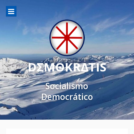
DΣMΘKRΔTIS
Socialismo
Democrático