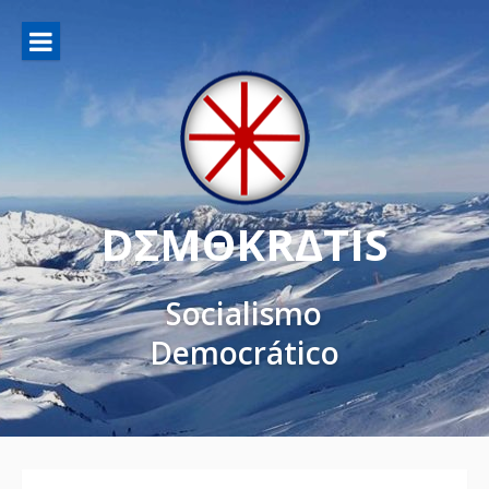
DΣMΘKRΔTIS
Socialismo
Democrático