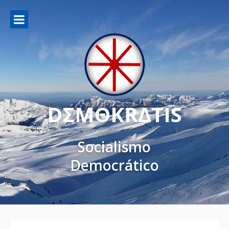
DΣMΘKRΔTIS
Socialismo
Democrático