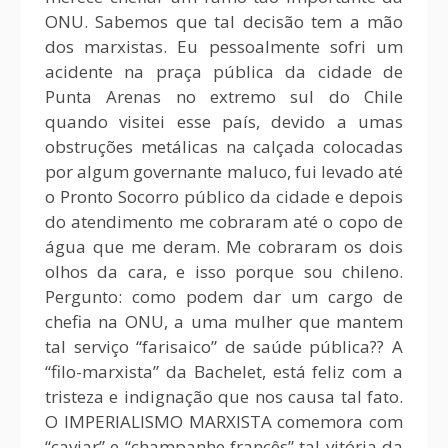
ONU. Sabemos que tal decisão tem a mão
dos marxistas. Eu pessoalmente sofri um
acidente na praça pública da cidade de
Punta Arenas no extremo sul do Chile
quando visitei esse país, devido a umas
obstruções metálicas na calçada colocadas
por algum governante maluco, fui levado até
o Pronto Socorro público da cidade e depois
do atendimento me cobraram até o copo de
água que me deram. Me cobraram os dois
olhos da cara, e isso porque sou chileno.
Pergunto: como podem dar um cargo de
chefia na ONU, a uma mulher que mantem
tal serviço “farisaico” de saúde pública?? A
“filo-marxista” da Bachelet, está feliz com a
tristeza e indignação que nos causa tal fato.
O IMPERIALISMO MARXISTA comemora com
“caviar” e “champanhe francês” tal vitória da