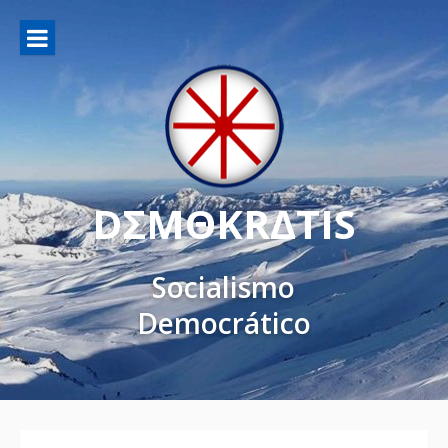
DΣMΘKRΔTIS
Socialismo
Democrático