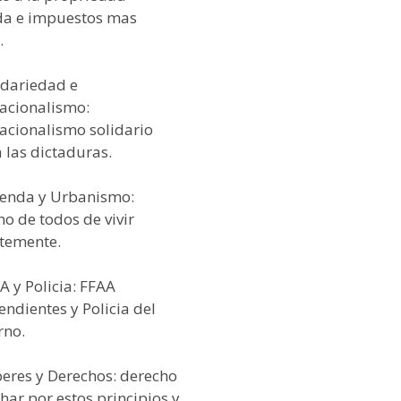
da e impuestos mas
.
idariedad e
nacionalismo:
nacionalismo solidario
 las dictaduras.
vienda y Urbanismo:
o de todos de vivir
temente.
A y Policia: FFAA
ndientes y Policia del
rno.
beres y Derechos: derecho
har por estos principios y