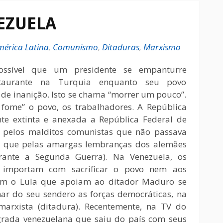
EZUELA
mérica Latina
,
Comunismo
,
Ditaduras
,
Marxismo
sível que um presidente se empanturre
aurante na Turquia enquanto seu povo
de inanição. Isto se chama “morrer um pouco”.
fome” o povo, os trabalhadores. A República
te extinta e anexada a República Federal de
 pelos malditos comunistas que não passava
ão que pelas amargas lembranças dos alemães
ante a Segunda Guerra). Na Venezuela, os
se importam com sacrificar o povo nem aos
em o Lula que apoiam ao ditador Maduro se
ar do seu sendero as forças democráticas, na
marxista (ditadura). Recentemente, na TV do
grada venezuelana que saiu do país com seus