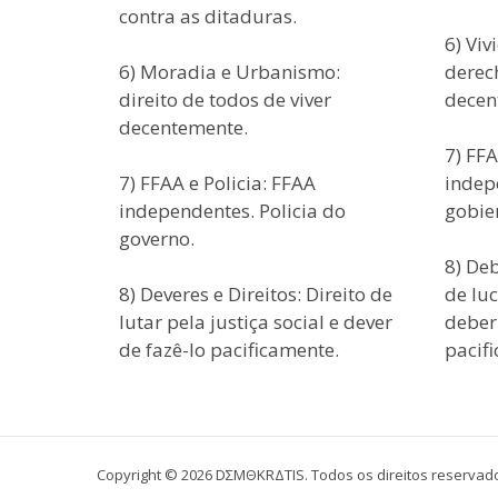
contra as ditaduras.
6) Vi
6) Moradia e Urbanismo:
derech
direito de todos de viver
decen
decentemente.
7) FFA
7) FFAA e Policia: FFAA
indepe
independentes. Policia do
gobie
governo.
8) De
8) Deveres e Direitos: Direito de
de luc
lutar pela justiça social e dever
deber
de fazê-lo pacificamente.
pacif
Copyright © 2026 DΣMΘKRΔTIS. Todos os direitos reservad