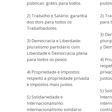
públicas: grátis para todos.
public
2) Trabalho e Salário: garantia
2) Tra
dos dois para todos os
para 
Trabalhadores.
3) De
3) Democracia e Liberdade:
pluri
pluralismo partidário com
y Dem
Liberdade e Democracia plena
para todos os povos.
4) Pr
respe
4) Propriedade e Impostos:
priva
respeito a propriedade privada
justos
e impostos mais justos.
5) Sol
5) Solidariedade e
Inter
Internacionalismo:
inter
internacionalismo solidário
contra