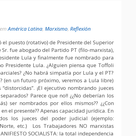
em
América Latina
,
Marxismo
,
Reflexión
el puesto (rotativo) de Presidente del Superior
ste Sr. fue abogado del Partido PT (filo-marxista),
esidente Lula y finalmente fue nombrado para
 Presidente Lula. ¿Alguien piensa que Toffoli
arciales? ¿No habrá simpatía por Lula y el PT?
? (en un futuro próximo, veremos a Lula libre)
s “distorcidas”. ¡El ejecutivo nombrando jueces
separados? Parece que no!! ¿¿No deberían los
emás) ser nombrados por ellos mismos?? ¿¿Con
i en el presente?? Apenas capacidad jurídica. En
dos los jueces del poder judicial (ejemplo:
 Norte, etc.) Los Trabajadores NO marxistas
MANIFIESTO SOCIALISTA: la total independencia