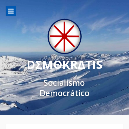
DΣMΘKRΔTIS
Socialismo
Democrático