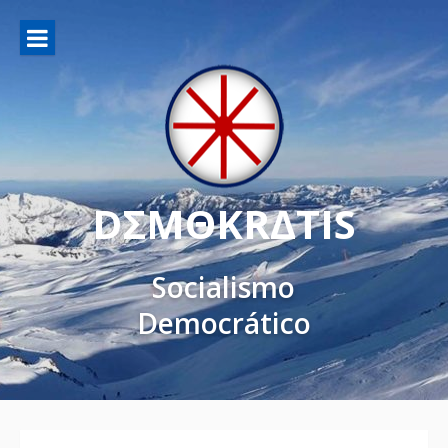
DΣMΘKRΔTIS
Socialismo
Democrático