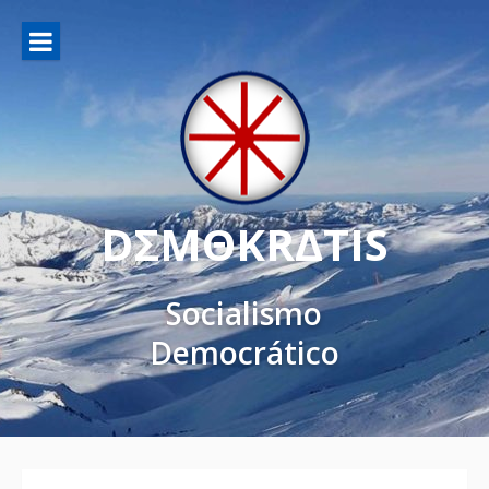
DΣMΘKRΔTIS
Socialismo
Democrático