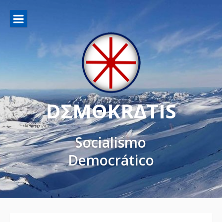
DΣMΘKRΔTIS
Socialismo
Democrático