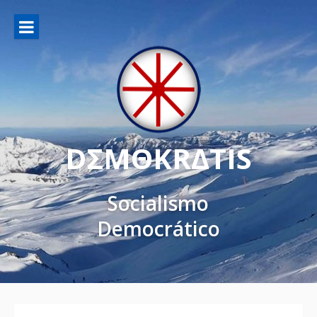
DΣMΘKRΔTIS
Socialismo
Democrático