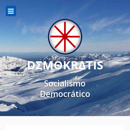
DΣMΘKRΔTIS
Socialismo
Democrático