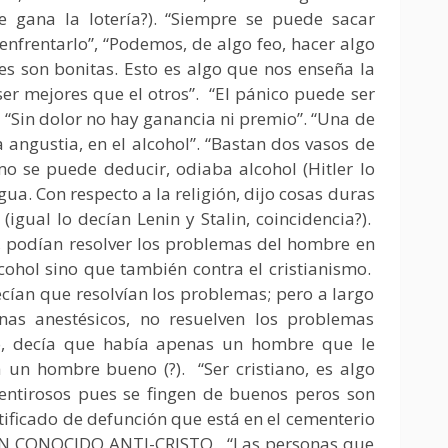
se gana la lotería?). “Siempre se puede sacar
enfrentarlo”, “Podemos, de algo feo, hacer algo
ores son bonitas. Esto es algo que nos enseña la
ser mejores que el otros”. “El pánico puede ser
. “Sin dolor no hay ganancia ni premio”. “Una de
a angustia, en el alcohol”. “Bastan dos vasos de
o se puede deducir, odiaba alcohol (Hitler lo
a. Con respecto a la religión, dijo cosas duras
(igual lo decían Lenin y Stalin, coincidencia?).
s, podían resolver los problemas del hombre en
lcohol sino que también contra el cristianismo.
ecían que resolvían los problemas; pero a largo
nas anestésicos, no resuelven los problemas
o, decía que había apenas un hombre que le
a un hombre bueno (?). “Ser cristiano, es algo
mentirosos pues se fingen de buenos peros son
tificado de defunción que está en el cementerio
E UN CONOCIDO ANTI-CRISTO. “Las personas que