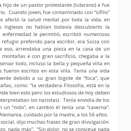
 hijo de un pastor protestante (luterano) e fue
ano. Cuando joven, fue contaminado con “sífilis”
e afectó la salud mental por toda la vida, en
s Ingleses no habían todavía descubierto la
la enfermedad le permitió, escribió numerosos
refugio preferido para escribir, era Suiza con
a eso, arrendaba una pieza en la casa de un
 montañas e con gran sacrificio, chegaba a la
rvar todo, incluso la bella y pequeña villa en
 fueron escritos en esta villa. Tenía una vida
ente debido a su gran bigote de “foca”, que
ñas, como: “la verdadera Filosofía, está en la
ende bien esto pero los estudiosos de hoy deben
terpretaban los nazistas). Tenía envidia de los
 un “nido”, en cambio él tenía una “caverna”.
Alemania, cuidado por la madre, a los 56 años.
 social, dijo muchas frases de gran divulgación.
erzo, nada más”. “Sin dolor, no se consigue nada