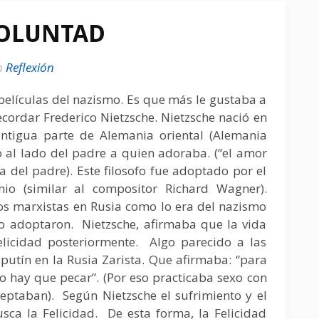
VOLUNTAD
m
Reflexión
películas del nazismo. Es que más le gustaba a
cordar Frederico Nietzsche. Nietzsche nació en
antigua parte de Alemania oriental (Alemania
 al lado del padre a quien adoraba. (“el amor
 del padre). Este filosofo fue adoptado por el
io (similar al compositor Richard Wagner).
os marxistas en Rusia como lo era del nazismo
lo adoptaron. Nietzsche, afirmaba que la vida
felicidad posteriormente. Algo parecido a las
sputín en la Rusia Zarista. Que afirmaba: “para
o hay que pecar”. (Por eso practicaba sexo con
ceptaban). Según Nietzsche el sufrimiento y el
ca la Felicidad. De esta forma, la Felicidad