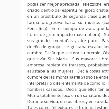
podía ser mejor apreciada. Nietzsche, era
criado dentro del espíritu religioso cristi
en un prostíbulo de segunda clase que l
forma progresiva hasta su muerte. (Lo
Penicilina). En el tiempo de vida, que 
libros de gran impacto (hasta ahora). Su 
sus grandes montañas y aire puro. Par
dueño de granja. Le gustaba escalar las
cumbre. Decía que ese era su premio. Obse
que vivía: Sils Maria. Sus mayores libros
amorosa repleta de fracasos, probablem
asustaba a las mujeres. Decía cosas extra
cumbre de las montañas”!!! (?) (No se enti
interpretarlo diferentemente de cómo lo in
hombres casados. Decía que ellos tenían
Murió totalmente loco en un sanatorio de 
Durante su vida, en sus libros y en su vida
Tales como: “el éxito, es el fruto del esfu