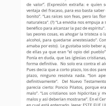
de valor”. (Expresión extraña: e quien 
ventaja del fracaso, para eso basta saber 
bonito”. “Las raíces son feas, pero las fl
naturaleza”. (?) “La envidia nos empuja a 
benéfico para alcanzar la paz de espíritu”
las peores cosas, es ahogar la tristeza o l
alcohol, para quedarse anestesiado”. Com
amaba por esto). Le gustaba solo beber agu
de ellas ya que eran “el opio del pueblo” 
Ponía en duda, que las iglesias cristiana
forma definitiva. No solo era contra el a
Pues decía que a corto plazo, los dos par
plazo, ninguno resolvía nada. “Son ape
definitivamente”. Del Nuevo Testament
parecía cierto: Poncio Pilatos, porque er
malo”. “Los cristianos son hipócritas y 
malos y así deberían mostrarse”. En el Cer
en cual está enterrado, leese: ESTE FU