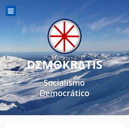
DΣMΘKRΔTIS
Socialismo
Democrático