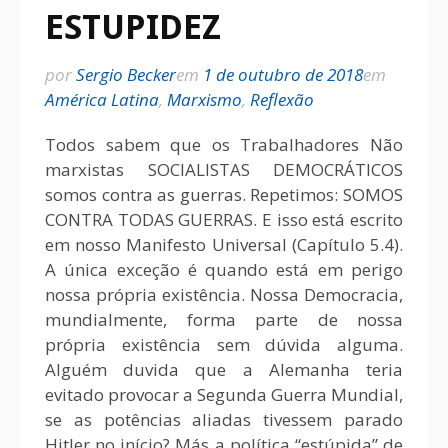
ESTUPIDEZ
por
Sergio Becker
em
1 de outubro de 2018
em
América Latina
,
Marxismo
,
Reflexão
Todos sabem que os Trabalhadores Não
marxistas SOCIALISTAS DEMOCRÁTICOS
somos contra as guerras. Repetimos: SOMOS
CONTRA TODAS GUERRAS. E isso está escrito
em nosso Manifesto Universal (Capítulo 5.4).
A única exceção é quando está em perigo
nossa própria existência. Nossa Democracia,
mundialmente, forma parte de nossa
própria existência sem dúvida alguma.
Alguém duvida que a Alemanha teria
evitado provocar a Segunda Guerra Mundial,
se as potências aliadas tivessem parado
Hitler no início? Más a política “estúpida” de