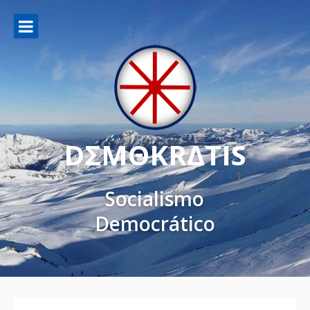
DΣMΘKRΔTIS
Socialismo
Democrático