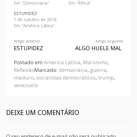
Em "Democracia"
Em "África"
ESTUPIDEZ
1 de outubro de 2018
Em "América Latina"
Artigo anterior
Artigo seguinte
ESTUPIDEZ
ALGO HUELE MAL
Postado em
América Latina
,
Marxismo
,
Reflexão
Marcado:
democracia
,
guerra
,
maduro
,
socialistas democráticos
,
trump
,
venezuela
DEIXE UM COMENTÁRIO
O seu endereço de e-mail não será publicado.