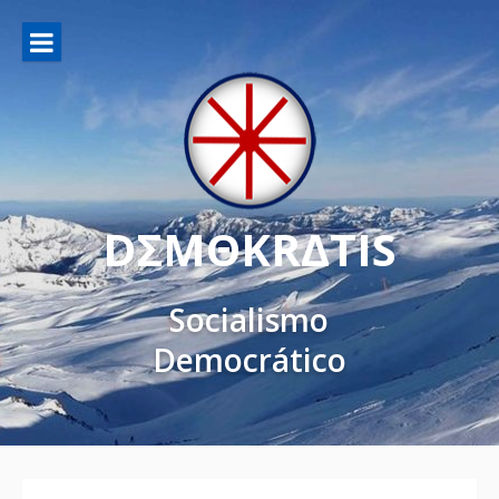
DΣMΘKRΔTIS
Socialismo
Democrático