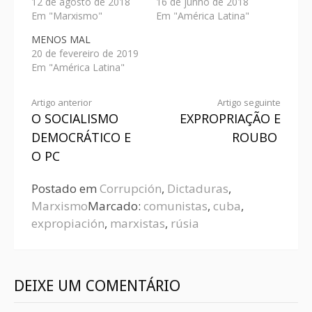
12 de agosto de 2018
16 de junho de 2018
Em "Marxismo"
Em "América Latina"
MENOS MAL
20 de fevereiro de 2019
Em "América Latina"
Artigo anterior
Artigo seguinte
O SOCIALISMO
EXPROPRIAÇÃO E
DEMOCRÁTICO E
ROUBO
O PC
Postado em
Corrupción
,
Dictaduras
,
Marxismo
Marcado:
comunistas
,
cuba
,
expropiación
,
marxistas
,
rúsia
DEIXE UM COMENTÁRIO