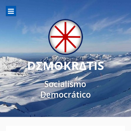
DΣMΘKRΔTIS
Socialismo
Democrático