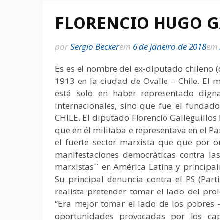
FLORENCIO HUGO G
por
Sergio Becker
em
6 de janeiro de 2018
em
Es es el nombre del ex-diputado chileno 
1913 en la ciudad de Ovalle – Chile. El 
está solo en haber representado dig
internacionales, sino que fue el fund
CHILE. El diputado Florencio Galleguillos l
que en él militaba e representava en el 
el fuerte sector marxista que que por o
manifestaciones democráticas contra las d
marxistas´´ en América Latina y principal
Su principal denuncia contra el PS (Parti
realista pretender tomar el lado del pro
“Era mejor tomar el lado de los pobres –
oportunidades provocadas por los capit