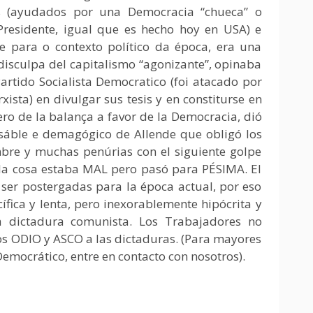
os (ayudados por una Democracia “chueca” o
Presidente, igual que es hecho hoy en USA) e
e para o contexto político da época, era una
 disculpa del capitalismo “agonizante”, opinaba
 Partido Socialista Democratico (foi atacado por
xista) en divulgar sus tesis y en constiturse en
ro de la balança a favor de la Democracia, dió
nsáble e demagógico de Allende que obligó los
bre y muchas penúrias con el siguiente golpe
: la cosa estaba MAL pero pasó para PÉSIMA. El
 ser postergadas para la época actual, por eso
fica y lenta, pero inexorablemente hipócrita y
a dictadura comunista. Los Trabajadores no
s ODIO y ASCO a las dictaduras. (Para mayores
Democrático, entre en contacto con nosotros).