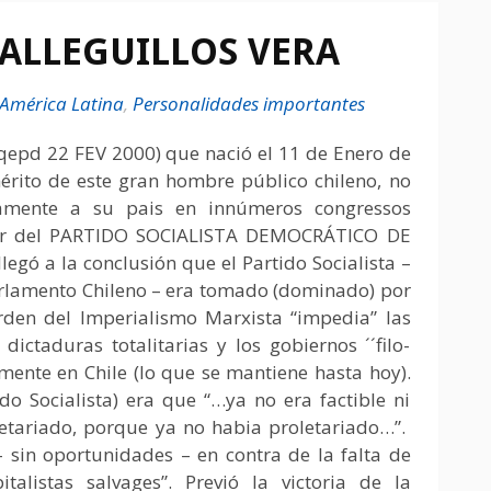
ALLEGUILLOS VERA
América Latina
,
Personalidades importantes
(qepd 22 FEV 2000) que nació el 11 de Enero de
mérito de este gran hombre público chileno, no
namente a su pais en innúmeros congressos
ador del PARTIDO SOCIALISTA DEMOCRÁTICO DE
legó a la conclusión que el Partido Socialista –
Parlamento Chileno – era tomado (dominado) por
rden del Imperialismo Marxista “impedia” las
ictaduras totalitarias y los gobiernos ´´filo-
mente en Chile (lo que se mantiene hasta hoy).
do Socialista) era que “…ya no era factible ni
letariado, porque ya no habia proletariado…”.
 sin oportunidades – en contra de la falta de
alistas salvages”. Previó la victoria de la