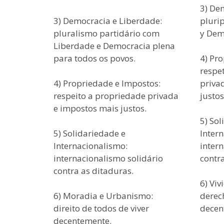
3) De
3) Democracia e Liberdade:
pluri
pluralismo partidário com
y Dem
Liberdade e Democracia plena
para todos os povos.
4) Pr
respe
4) Propriedade e Impostos:
priva
respeito a propriedade privada
justos
e impostos mais justos.
5) Sol
5) Solidariedade e
Inter
Internacionalismo:
inter
internacionalismo solidário
contra
contra as ditaduras.
6) Vi
6) Moradia e Urbanismo:
derech
direito de todos de viver
decen
decentemente.