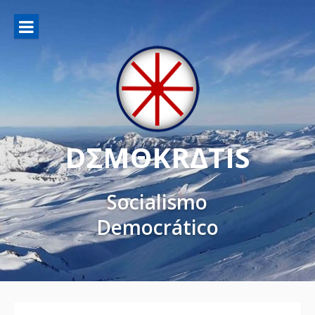
DΣMΘKRΔTIS
Socialismo
Democrático