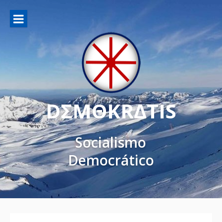
DΣMΘKRΔTIS
Socialismo
Democrático