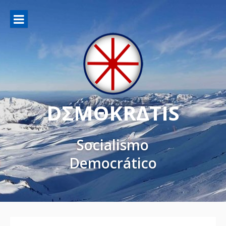
DΣMΘKRΔTIS
Socialismo
Democrático