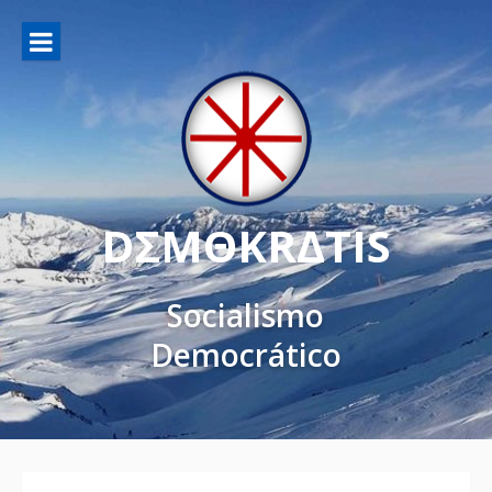
DΣMΘKRΔTIS
Socialismo
Democrático