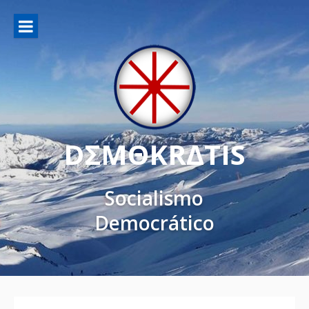
DΣMΘKRΔTIS
Socialismo
Democrático