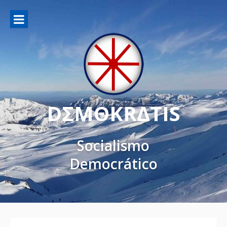
DΣMΘKRΔTIS
Socialismo
Democrático