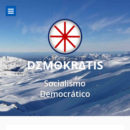
DΣMΘKRΔTIS
Socialismo
Democrático