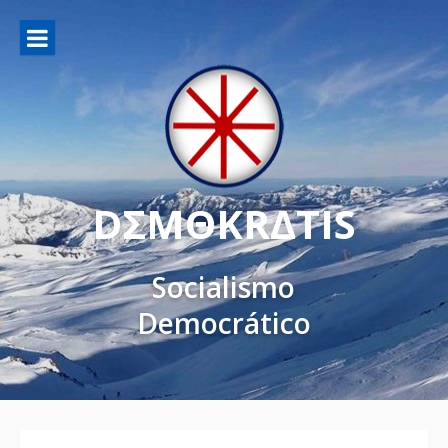
DΣMΘKRΔTIS
Socialismo
Democrático