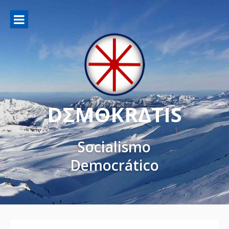
DΣMΘKRΔTIS
Socialismo
Democrático