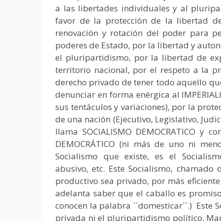
a las libertades individuales y al plurip
favor de la protección de la libertad d
renovación y rotación del poder para per
poderes de Estado, por la libertad y auto
el pluripartidismo, por la libertad de exp
territorio nacional, por el respeto a la p
derecho privado de tener todo aquello qu
denunciar en forma enérgica al IMPERIAL
sus tentáculos y variaciones), por la prote
de una nación (Ejecutivo, Legislativo, Judic
llama SOCIALISMO DEMOCRATICO y como
DEMOCRÁTICO (ni más de uno ni menos d
Socialismo que existe, es el Socialismo
abusivo, etc. Este Socialismo, chamad
productivo sea privado, por más eficiente
adelanta saber que el caballo es promisor
conocen la palabra ´´domesticar´´.) Este 
privada ni el pluripartidismo político. Ma