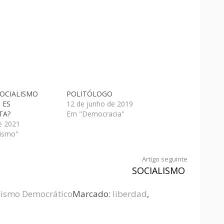
SOCIALISMO
POLITÓLOGO
 ES
12 de junho de 2019
TA?
Em "Democracia"
e 2021
ismo"
Artigo seguinte
SOCIALISMO
lismo Democrático
Marcado:
liberdad
,