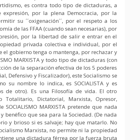
artidismo, es contra todo tipo de dictaduras, a
e expresión, por la plena Democracia, por la
mitir su ´´oxigenación´´, por el respeto a los
nomía de las FFAA (cuando sean necesarias), por
resión, por la libertad de salir e entrar en el
ropiedad privada colectiva e individual, por el
e el gobierno tenga o mantenga, por rechazar y
ISMO MARXISTA y todo tipo de dictaduras (con
cción de la separación efectiva de los 5 poderes
ial, Defensivo y Fiscalizador), este Socialismo se
 su nombre lo indica, es SOCIALISTA y es
e otro). Es una Filosofía de vida. El otro
 Totalitario, Dictatorial, Marxista, Opresor,
o de SOCIALISMO MARXISTA pretende que nada
 y benéfico que sea para la Sociedad. (De nada
io y brioso si es salvaje; hay que matarlo. No
Socialismo Marxista, no permite ni la propiedad
ntiene una dictadura férrea por la fuerza bruta