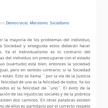
em
Democracia
,
Marxismo
,
Socialismo
er la mayoría de los problemas del individuo,
la Sociedad y enseguida estos deberán hacer
s. Ya el Individualismo es lo contrario del
as del individuo sin preocuparse con el estado
duo (suertudo) está bien, entonces la sociedad
gual, pero en sentido contrario: si la Sociedad
están. Esto se llama ´´ por la vía de la Justicia
 felicidad de uno es la felicidad de todos. Ya los
odos es la felicidad de ´´uno´´. El éxito de la
ción de las injusticias sociales y de la pobreza
existen dos caminos. En otras palabras existen
o de ellos es partidario por el correcto respeto