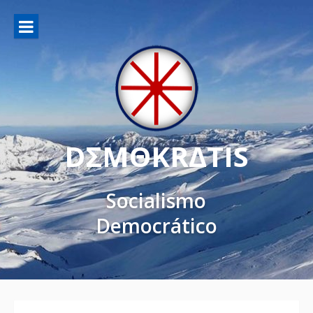
DΣMΘKRΔTIS
Socialismo
Democrático