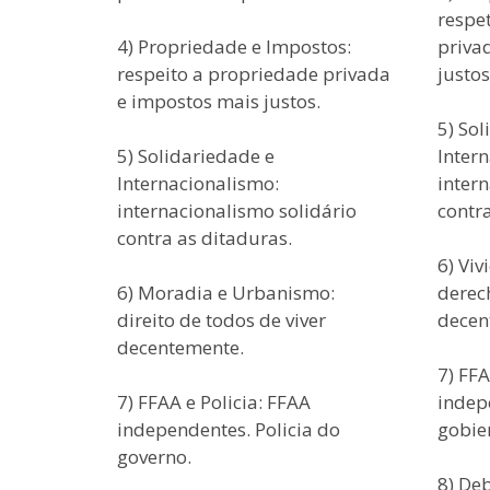
respe
4) Propriedade e Impostos:
priva
respeito a propriedade privada
justos
e impostos mais justos.
5) Sol
5) Solidariedade e
Inter
Internacionalismo:
inter
internacionalismo solidário
contra
contra as ditaduras.
6) Vi
6) Moradia e Urbanismo:
derech
direito de todos de viver
decen
decentemente.
7) FFA
7) FFAA e Policia: FFAA
indepe
independentes. Policia do
gobie
governo.
8) De