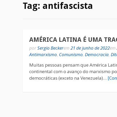
Tag:
antifascista
AMÉRICA LATINA É UMA TRA
por
Sergio Becker
em
21 de junho de 2022
em
Antimarxismo
,
Comunismo
,
Democracia
,
Di
Muitas pessoas pensam que América Lati
continental com o avanço do marxismo por 
democráticas (exceto na Venezuela)…
[Con