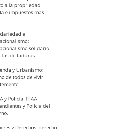
to a la propriedad
da e impuestos mas
.
idariedad e
nacionalismo:
nacionalismo solidario
 las dictaduras.
vienda y Urbanismo:
o de todos de vivir
temente.
A y Policia: FFAA
ndientes y Policia del
rno.
beres y Derechos: derecho