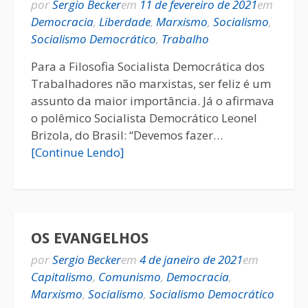
por
Sergio Becker
em
11 de fevereiro de 2021
em
Democracia
,
Liberdade
,
Marxismo
,
Socialismo
,
Socialismo Democrático
,
Trabalho
Para a Filosofia Socialista Democrática dos
Trabalhadores não marxistas, ser feliz é um
assunto da maior importância. Já o afirmava
o polêmico Socialista Democrático Leonel
Brizola, do Brasil: “Devemos fazer…
[Continue Lendo]
OS EVANGELHOS
por
Sergio Becker
em
4 de janeiro de 2021
em
Capitalismo
,
Comunismo
,
Democracia
,
Marxismo
,
Socialismo
,
Socialismo Democrático