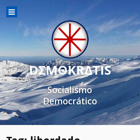
DΣMΘKRΔTIS
Socialismo
Democrático