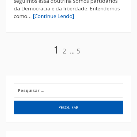
seguimos essa doutrina somos partidários
da Democracia e da liberdade. Entendemos
como…
[Continue Lendo]
1
2
…
5