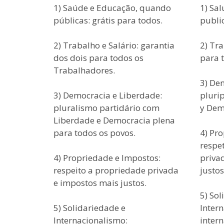
1) Saúde e Educação, quando
1) Sa
públicas: grátis para todos.
public
2) Trabalho e Salário: garantia
2) Tra
dos dois para todos os
para 
Trabalhadores.
3) De
3) Democracia e Liberdade:
pluri
pluralismo partidário com
y Dem
Liberdade e Democracia plena
para todos os povos.
4) Pr
respe
4) Propriedade e Impostos:
priva
respeito a propriedade privada
justos
e impostos mais justos.
5) Sol
5) Solidariedade e
Inter
Internacionalismo:
inter