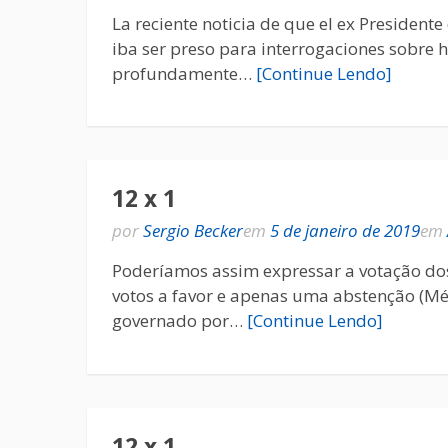
La reciente noticia de que el ex President
iba ser preso para interrogaciones sobre h
profundamente…
[Continue Lendo]
12 x 1
por
Sergio Becker
em
5 de janeiro de 2019
em
Poderíamos assim expressar a votação do
votos a favor e apenas uma abstenção (M
governado por…
[Continue Lendo]
12 x 1