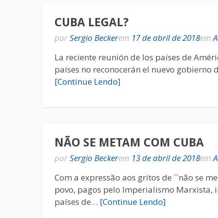
CUBA LEGAL?
por
Sergio Becker
em
17 de abril de 2018
em
A
La reciente reunión de los países de Amér
países no reconocerán el nuevo gobierno d
[Continue Lendo]
NÃO SE METAM COM CUBA
por
Sergio Becker
em
13 de abril de 2018
em
A
Com a expressão aos gritos de ´´não se me
povo, pagos pelo Imperialismo Marxista, 
países de…
[Continue Lendo]