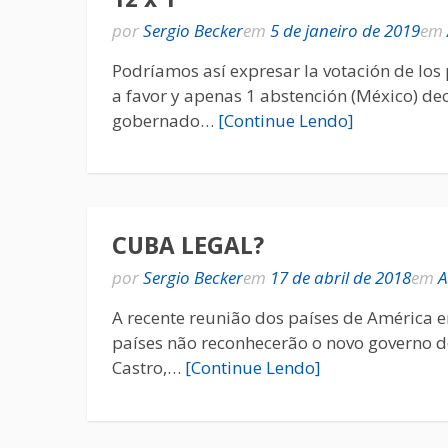
por
Sergio Becker
em
5 de janeiro de 2019
em
Podríamos así expresar la votación de los
a favor y apenas 1 abstención (México) d
gobernado…
[Continue Lendo]
CUBA LEGAL?
por
Sergio Becker
em
17 de abril de 2018
em
A
A recente reunião dos países de América 
países não reconhecerão o novo governo d
Castro,…
[Continue Lendo]