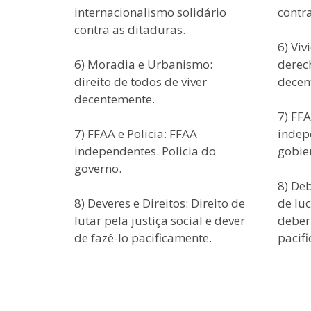
internacionalismo solidário
contra
contra as ditaduras.
6) Vi
6) Moradia e Urbanismo:
derech
direito de todos de viver
decen
decentemente.
7) FFA
7) FFAA e Policia: FFAA
indepe
independentes. Policia do
gobie
governo.
8) De
8) Deveres e Direitos: Direito de
de luc
lutar pela justiça social e dever
deber
de fazê-lo pacificamente.
pacif