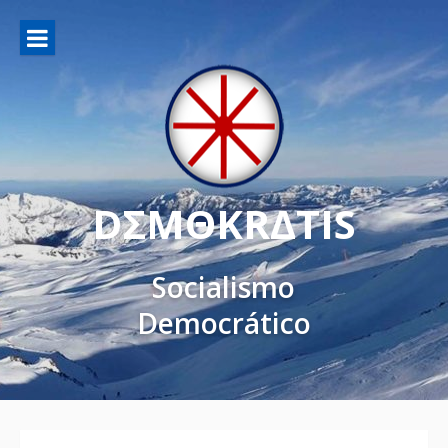
DΣMΘKRΔTIS
Socialismo
Democrático