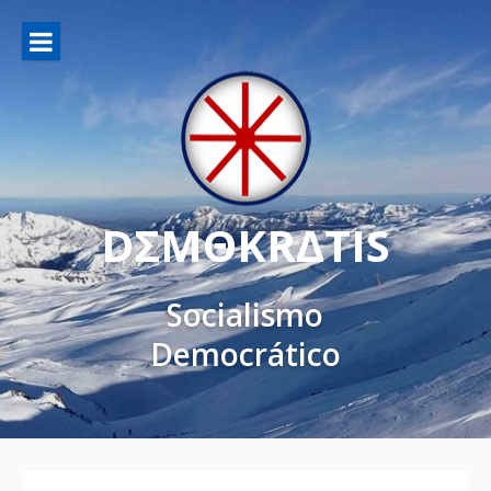
DΣMΘKRΔTIS
Socialismo
Democrático