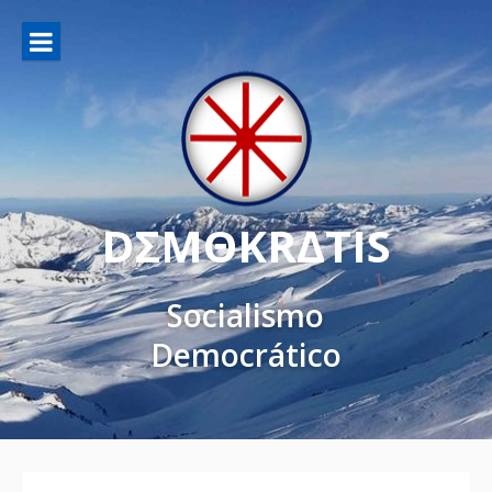
DΣMΘKRΔTIS
Socialismo
Democrático