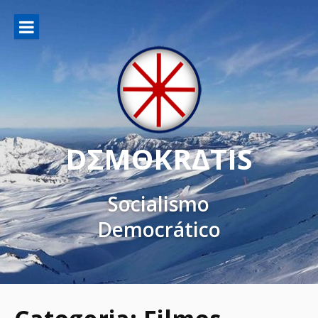
DΣMΘKRΔTIS
Socialismo
Democrático