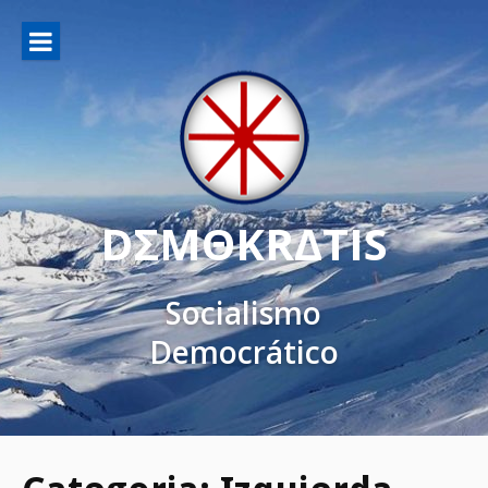
DΣMΘKRΔTIS
Socialismo
Democrático