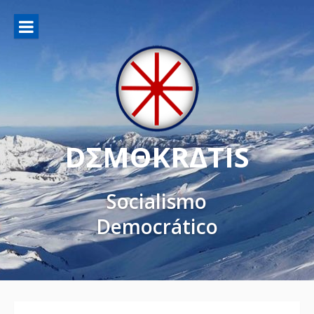
DΣMΘKRΔTIS
Socialismo
Democrático