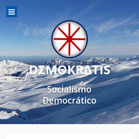
DΣMΘKRΔTIS
Socialismo
Democrático