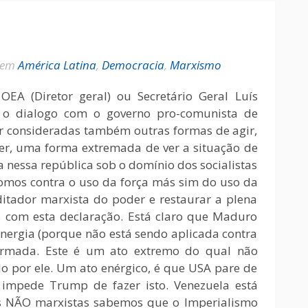
em
América Latina
,
Democracia
,
Marxismo
OEA (Diretor geral) ou Secretário Geral Luís
o o dialogo com o governo pro-comunista de
r consideradas também outras formas de agir,
 ver, uma forma extremada de ver a situação de
a nessa república sob o domínio dos socialistas
omos contra o uso da força más sim do uso da
ditador marxista do poder e restaurar a plena
s com esta declaração. Está claro que Maduro
nergia (porque não está sendo aplicada contra
 armada. Este é um ato extremo do qual não
 por ele. Um ato enérgico, é que USA pare de
 impede Trump de fazer isto. Venezuela está
s NÃO marxistas sabemos que o Imperialismo