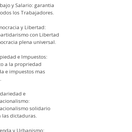
bajo y Salario: garantia
todos los Trabajadores.
mocracia y Libertad:
partidarismo con Libertad
ocracia plena universal.
opiedad e Impuestos:
to a la propriedad
da e impuestos mas
.
idariedad e
nacionalismo:
nacionalismo solidario
 las dictaduras.
vienda y Urbanismo: