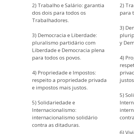
2) Trabalho e Salário: garantia
2) Tra
dos dois para todos os
para 
Trabalhadores.
3) De
3) Democracia e Liberdade:
pluri
pluralismo partidário com
y Dem
Liberdade e Democracia plena
para todos os povos.
4) Pr
respe
4) Propriedade e Impostos:
priva
respeito a propriedade privada
justos
e impostos mais justos.
5) Sol
5) Solidariedade e
Inter
Internacionalismo:
inter
internacionalismo solidário
contra
contra as ditaduras.
6) Vi