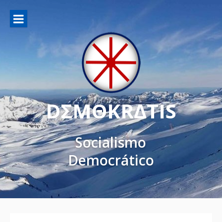
DΣMΘKRΔTIS
Socialismo
Democrático