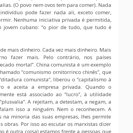
egalias. (O povo nem ovos tem para comer). Nada
ndivíduo pode fazer nada ali, exceto comer,
dormir. Nenhuma iniciativa privada é permitida,
m jovem cubano: “o pior de tudo, que tudo é
de mais dinheiro. Cada vez mais dinheiro. Mais
no fazer mais. Pelo contrário, nos países
pecado mortal”. China comunista é um exemplo
chamado “comunismo ornitorrinco chinês”, que
“ditadura comunista”, liberou o “capitalismo à
eiro e aceita a empresa privada. Quando o
mente está associado ao “lucro”, à utilidade
plusvalia”. A rejeitam, a detestam, a negam, a
falam isso a ninguém. Nem o reconhecem. A
s na minoria das suas empresas, lhes permite
s obras. Por isso ao escutar os marxistas dizer
mo é outra coisa) estamos frente a pessoas que