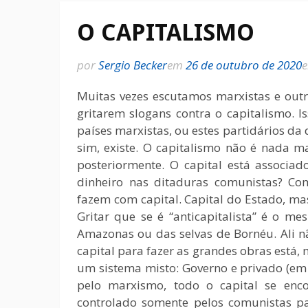
O CAPITALISMO
por
Sergio Becker
em
26 de outubro de 2020
Muitas vezes escutamos marxistas e outr
gritarem slogans contra o capitalismo. I
países marxistas, ou estes partidários d
sim, existe. O capitalismo não é nada m
posteriormente. O capital está associa
dinheiro nas ditaduras comunistas? Co
fazem com capital. Capital do Estado, mas 
Gritar que se é “anticapitalista” é o m
Amazonas ou das selvas de Bornéu. Ali nã
capital para fazer as grandes obras está,
um sistema misto: Governo e privado (em 
pelo marxismo, todo o capital se en
controlado somente pelos comunistas 