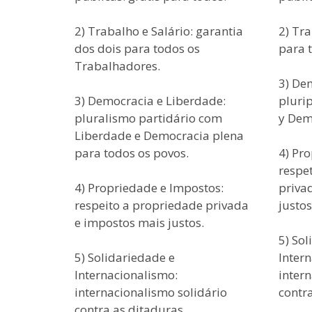
2) Trabalho e Salário: garantia
2) Tra
dos dois para todos os
para 
Trabalhadores.
3) De
3) Democracia e Liberdade:
pluri
pluralismo partidário com
y Dem
Liberdade e Democracia plena
para todos os povos.
4) Pr
respe
4) Propriedade e Impostos:
priva
respeito a propriedade privada
justos
e impostos mais justos.
5) Sol
5) Solidariedade e
Inter
Internacionalismo:
inter
internacionalismo solidário
contra
contra as ditaduras.