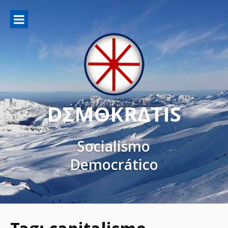
DΣMΘKRΔTIS
Socialismo
Democrático