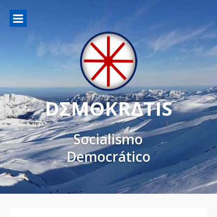
DΣMΘKRΔTIS
Socialismo
Democrático