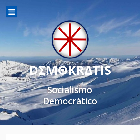
DΣMΘKRΔTIS
Socialismo
Democrático