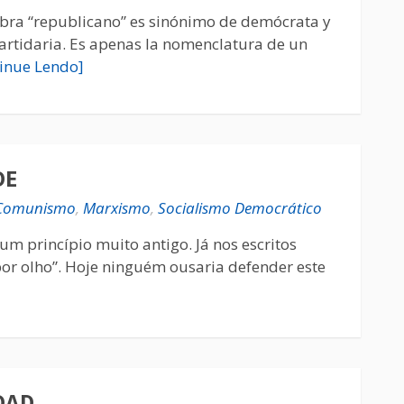
labra “republicano” es sinónimo de demócrata y
partidaria. Es apenas la nomenclatura de un
inue Lendo]
DE
Comunismo
,
Marxismo
,
Socialismo Democrático
 um princípio muito antigo. Já nos escritos
 por olho”. Hoje ninguém ousaria defender este
DAD