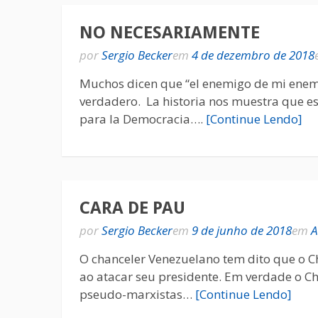
NO NECESARIAMENTE
por
Sergio Becker
em
4 de dezembro de 2018
Muchos dicen que “el enemigo de mi enemi
verdadero. La historia nos muestra que e
para la Democracia….
[Continue Lendo]
CARA DE PAU
por
Sergio Becker
em
9 de junho de 2018
em
A
O chanceler Venezuelano tem dito que o C
ao atacar seu presidente. Em verdade o Ch
pseudo-marxistas…
[Continue Lendo]