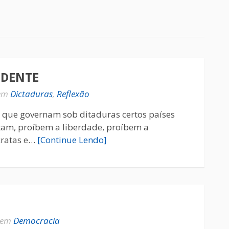
 DENTE
em
Dictaduras
,
Reflexão
s que governam sob ditaduras certos países
tam, proíbem a liberdade, proíbem a
ocratas e…
[Continue Lendo]
em
Democracia