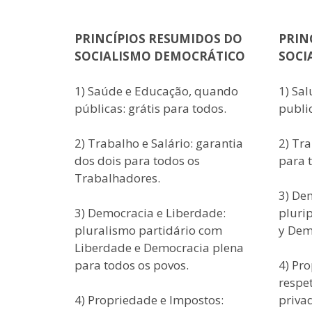
PRINCÍPIOS RESUMIDOS DO
PRIN
SOCIALISMO DEMOCRÁTICO
SOCI
1) Saúde e Educação, quando
1) Sa
públicas: grátis para todos.
public
2) Trabalho e Salário: garantia
2) Tra
dos dois para todos os
para 
Trabalhadores.
3) De
3) Democracia e Liberdade:
pluri
pluralismo partidário com
y Dem
Liberdade e Democracia plena
para todos os povos.
4) Pr
respe
4) Propriedade e Impostos:
priva