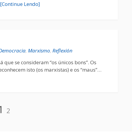
[Continue Lendo]
Democracia
,
Marxismo
,
Reflexión
já que se consideram “os únicos bons”. Os
econhecem isto (os marxistas) e os “maus”…
1
2