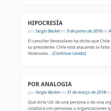
HIPOCRESÍA
por
Sergio Becker
em
9 de junho de 2018
em
A
El canciller Venezolano ha dicho que Chile 
su presidente. Chile está atacando la falt
Venezuela…
[Continue Lendo]
POR ANALOGIA
por
Sergio Becker
em
31 de março de 2018
e
Qué diría Ud. de una persona o de una org
colabora con personas u organizaciones q