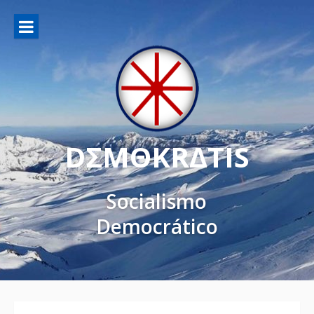
DΣMΘKRΔTIS
Socialismo
Democrático